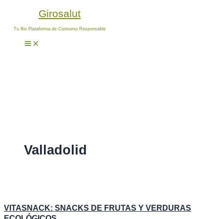
B
Ir
Girosalut
u
al
s
contenido
Tu Bio Plataforma de Consumo Responsable
c
a
r
p
o
r
:
Valladolid
VITASNACK: SNACKS DE FRUTAS Y VERDURAS
ECOLÓGICOS