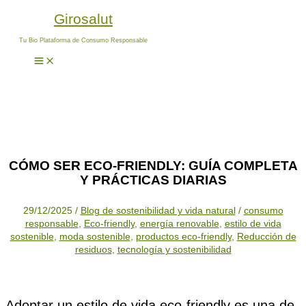
Ir
Escribe
Nombre*
Correo
Web
Girosalut
al
aquí...
electrónico*
contenido
Tu Bio Plataforma de Consumo Responsable
CÓMO SER ECO-FRIENDLY: GUÍA COMPLETA
Y PRÁCTICAS DIARIAS
29/12/2025
/
Blog de sostenibilidad y vida natural
/
consumo
responsable
,
Eco-friendly
,
energía renovable
,
estilo de vida
sostenible
,
moda sostenible
,
productos eco-friendly
,
Reducción de
residuos
,
tecnología y sostenibilidad
Adoptar un estilo de vida eco-friendly es una de